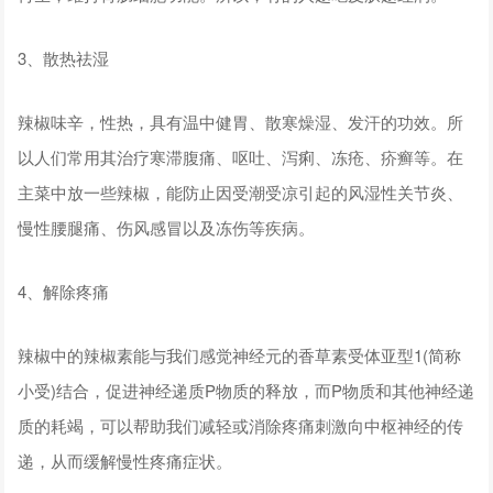
3、散热祛湿
辣椒味辛，性热，具有温中健胃、散寒燥湿、发汗的功效。所
以人们常用其治疗寒滞腹痛、呕吐、泻痢、冻疮、疥癣等。在
主菜中放一些辣椒，能防止因受潮受凉引起的风湿性关节炎、
慢性腰腿痛、伤风感冒以及冻伤等疾病。
4、解除疼痛
辣椒中的辣椒素能与我们感觉神经元的香草素受体亚型1(简称
小受)结合，促进神经递质P物质的释放，而P物质和其他神经递
质的耗竭，可以帮助我们减轻或消除疼痛刺激向中枢神经的传
递，从而缓解慢性疼痛症状。