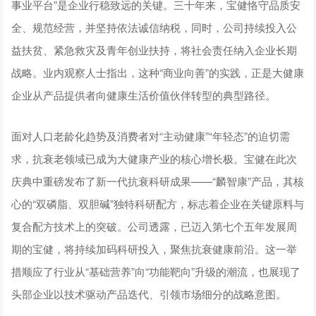
事业平台”是企业行稳致远的关键。三十年来，宝健恪守品质安
全、规范经营，并坚持依法诚信纳税，同时，公司持续投入公
益扶贫、紧急救灾及青年创业扶持，将社会责任纳入企业长期
战略。业内观察人士指出，这种“商业向善”的实践，正是大健康
企业从产品提供者向健康生活价值伙伴转型的典型路径。
面对人口老龄化趋势及消费者对“主动健康”“年轻态”的迫切需
求，抗衰老领域已成为大健康产业的核心增长极。宝健在此次
庆典中重磅发布了新一代抗衰科研成果——“麟智康”产品，其核
心的“双磷脂、双胆碱”独特科研配方，标志着企业在关键原料与
复合配方技术上的突破。公司透露，已迈入第七个五年发展周
期的宝健，将持续加码科研投入，聚焦抗衰健康前沿。这一举
措顺应了行业从“基础营养”向“功能靶向”升级的潮流，也展现了
头部企业以技术驱动产品迭代、引领市场细分的战略意图。