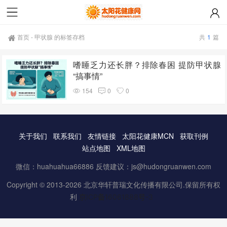
首页
-
甲状腺 的标签存档
共
1
篇
嗜睡乏力还长胖？排除春困 提防甲状腺
“搞事情”
154
0
0
关于我们
联系我们
友情链接
太阳花健康MCN
获取刊例
站点地图
XML地图
微信：huahuahua66886 反馈建议：js@hudongruanwen.com
Copyright © 2013-2026 北京华轩普瑞文化传播有限公司.保留所有权
利
京ICP备16061888号-3