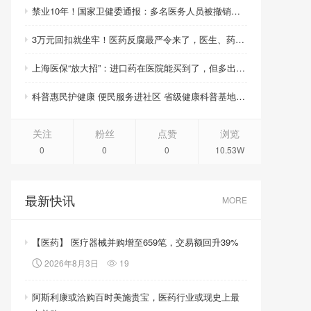
禁业10年！国家卫健委通报：多名医务人员被撤销职称职务、取消晋升资格
3万元回扣就坐牢！医药反腐最严令来了，医生、药企、医药代表将无一幸免
上海医保“放大招”：进口药在医院能买到了，但多出的钱你得自己掏！
科普惠民护健康 便民服务进社区 省级健康科普基地活动周启幕
关注
粉丝
点赞
浏览
0
0
0
10.53W
最新快讯
MORE
【医药】 医疗器械并购增至659笔，交易额回升39%
2026年8月3日
19
阿斯利康或洽购百时美施贵宝，医药行业或现史上最