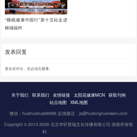
“睡眠健康中国行”第十五站走进
榕城福州
发表回复
要发表评论，您必须先
登录
。
关于我们
联系我们
友情链接
太阳花健康MCN
获取刊例
站点地图
XML地图
微信：huahuahua66886 反馈建议：js@hudongruanwen.com
Copyright © 2013-2026 北京华轩普瑞文化传播有限公司.保留所有权
利
京ICP备16061888号-3