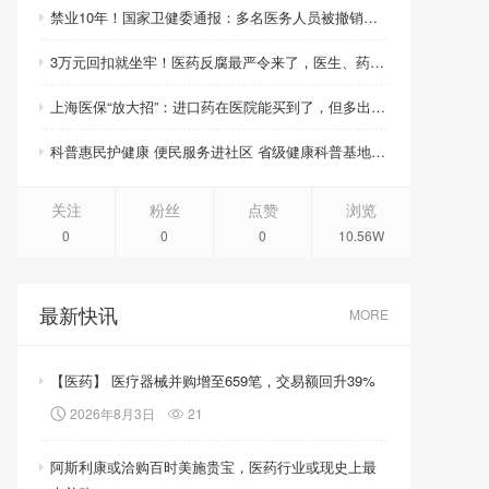
禁业10年！国家卫健委通报：多名医务人员被撤销职称职务、取消晋升资格
3万元回扣就坐牢！医药反腐最严令来了，医生、药企、医药代表将无一幸免
上海医保“放大招”：进口药在医院能买到了，但多出的钱你得自己掏！
科普惠民护健康 便民服务进社区 省级健康科普基地活动周启幕
关注
粉丝
点赞
浏览
0
0
0
10.56W
最新快讯
MORE
【医药】 医疗器械并购增至659笔，交易额回升39%
2026年8月3日
21
阿斯利康或洽购百时美施贵宝，医药行业或现史上最