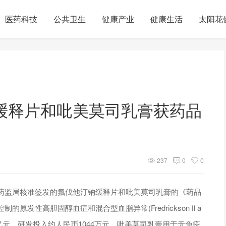
医药科技
公共卫生
健康产业
健康生活
太阳花
缓释片和吡美莫司乳膏获药品
237
0
0
药监局核准签发的氟伐他汀钠缓释片和吡美莫司乳膏的《药品
原发性高胆固醇血症和混合型血脂异常(FredricksonⅡa
4亿元，研发投入约人民币1044万元。吡美莫司乳膏用于无免疫