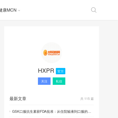
健康MCN
HXPR
官方
关注
私信
最新文章
共 115 篇
GSK口服抗生素获FDA批准：从住院输液到口服的里程碑