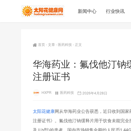
新闻中心
行业快讯
首页
-
文章
-
医药科技
-
正文
华海药业：氟伐他汀钠
注册证书
HXPR
医药科技
2026年4月28日
太阳花健康
网从华海药业公告获悉，近日收到国家
注册证书》。氟伐他汀钠缓释片用于饮食未能完全控制的
及Ⅱb型)的患者，国内市场销售金额约人民币1.4