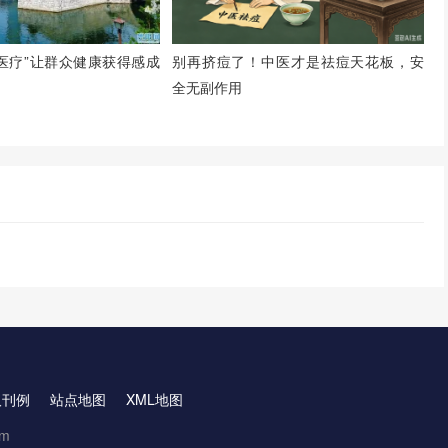
+医疗”让群众健康获得感成
别再挤痘了！中医才是祛痘天花板，安
全无副作用
取刊例
站点地图
XML地图
om