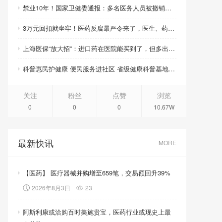
禁业10年！国家卫健委通报：多名医务人员被撤销职称职务、取消晋升资格
3万元回扣就坐牢！医药反腐最严令来了，医生、药企、医药代表将无一幸免
上海医保“放大招”：进口药在医院能买到了，但多出的钱你得自己掏！
科普惠民护健康 便民服务进社区 省级健康科普基地活动周启幕
关注
粉丝
点赞
浏览
0
0
0
10.67W
最新快讯
MORE
【医药】 医疗器械并购增至659笔，交易额回升39%
2026年8月3日
23
阿斯利康或洽购百时美施贵宝，医药行业或现史上最