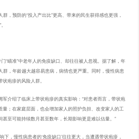
人群，预防的“投入产出比”更高、带来的民生获得感也更强，
”。
专门“瞄准”中老年人的免疫缺口、却往往被人忽视。据了解，年
发人群，年龄越大越容易患病，病情也更严重。同时，慢性病患
带状疱疹的风险人群。
拥军介绍了临床上带状疱疹的真实影响：“对患者而言，带状疱
质量；在家庭层面，也会增加家人的照护负担、改变家人的工
间甚至可能持续数月甚至数年，长期影响更是难以估量。”
响下，慢性病患者的‘免疫缺口’往往更大，当遭遇带状疱疹，