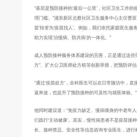
“基层是预防接种的‘最后一公里’，社区卫生工作
理门槛。”浦东新区北蔡社区卫生服务中心主任曹亚
苗’转变为‘疫苗找人’。例如，我们依托家庭医生
助力实现‘治慢病、防共病’的一体化。”
成人预防接种服务体系建设的完善，正是通过这些
方”、扩大公卫医师处方权等创新举措，把预防评
“通过‘疫苗处方’，全科医生可以在日常随访中，
返奔波，也提升了预防接种的可及性与就医体验。
他同时建议道：“免疫力缺乏、慢病缠身的中老年人
们践行‘主动健康’。其实，慢性病患者不是疫苗接
长、接种禁忌、安全性等信息咨询专业医生，进行