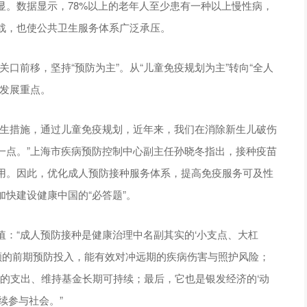
显。数据显示，78%以上的老年人至少患有一种以上慢性病，
战，也使公共卫生服务体系广泛承压。
关口前移，坚持“预防为主”。从“儿童免疫规划为主”转向“全人
的发展重点。
卫生措施，通过儿童免疫规划，近年来，我们在消除新生儿破伤
一点。”上海市疾病预防控制中心副主任孙晓冬指出，接种疫苗
用。因此，优化成人预防接种服务体系，提高免疫服务可及性
快建设健康中国的“必答题”。
：“成人预防接种是健康治理中名副其实的‘小支点、大杠
小额的前期预防投入，能有效对冲远期的疾病伤害与照护风险；
面的支出、维持基金长期可持续；最后，它也是银发经济的‘动
续参与社会。”