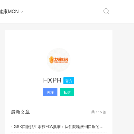
健康MCN
HXPR
官方
关注
私信
最新文章
共 115 篇
GSK口服抗生素获FDA批准：从住院输液到口服的里程碑